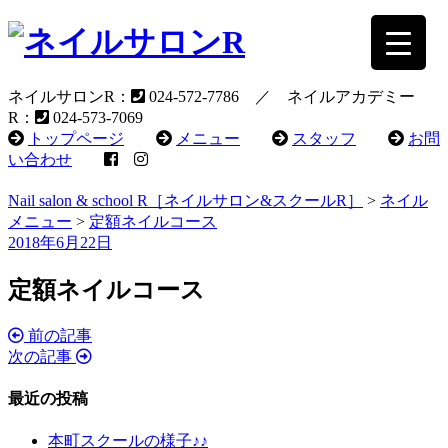
ネイルサロンR：
024-572-7786 ／ ネイルアカデミー
R：
024-573-7069
トップページ
メニュー
スタッフ
お問
い合わせ
Nail salon & school R［ネイルサロン&スクールR］
>
ネイル
メニュー
>
定額ネイルコース
2018年6月22日
定額ネイルコース
前の記事
投
次の記事
稿
最近の投稿
ナ
ビ
本町スクールの様子♪♪