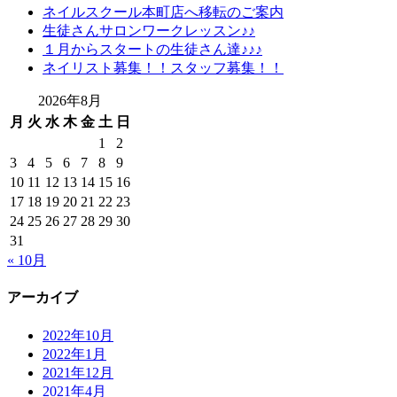
ネイルスクール本町店へ移転のご案内
ゲ
生徒さんサロンワークレッスン♪♪
ー
１月からスタートの生徒さん達♪♪♪
ネイリスト募集！！スタッフ募集！！
シ
ョ
2026年8月
月
火
水
木
金
土
日
ン
1
2
3
4
5
6
7
8
9
10
11
12
13
14
15
16
17
18
19
20
21
22
23
24
25
26
27
28
29
30
31
« 10月
アーカイブ
2022年10月
2022年1月
2021年12月
2021年4月