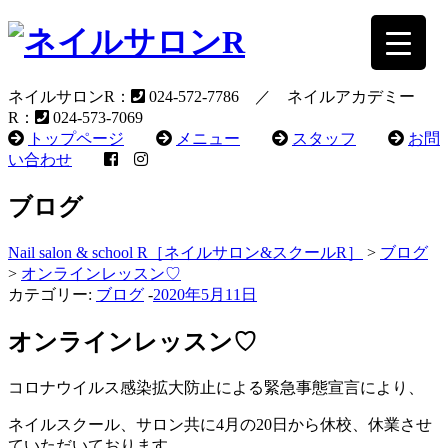
ネイルサロンR：
024-572-7786 ／ ネイルアカデミー
R：
024-573-7069
トップページ
メニュー
スタッフ
お問
い合わせ
ブログ
Nail salon & school R［ネイルサロン&スクールR］
>
ブログ
>
オンラインレッスン♡
カテゴリー:
ブログ
-
2020年5月11日
オンラインレッスン♡
コロナウイルス感染拡大防止による緊急事態宣言により、
ネイルスクール、サロン共に4月の20日から休校、休業させ
ていただいております。