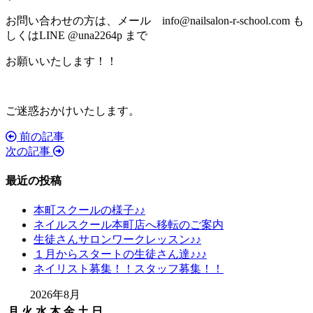
お問い合わせの方は、メール info@nailsalon-r-school.com も
しくはLINE @una2264p まで
お願いいたします！！
ご迷惑おかけいたします。
前の記事
投
次の記事
稿
最近の投稿
ナ
ビ
本町スクールの様子♪♪
ネイルスクール本町店へ移転のご案内
ゲ
生徒さんサロンワークレッスン♪♪
ー
１月からスタートの生徒さん達♪♪♪
ネイリスト募集！！スタッフ募集！！
シ
ョ
2026年8月
月
火
水
木
金
土
日